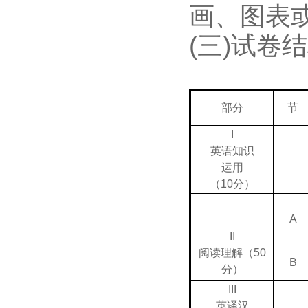
画、图表或
(三)试卷
部分
节
I
英语知识
运用
（10分）
A
II
阅读理解（50
B
分）
III
英译汉