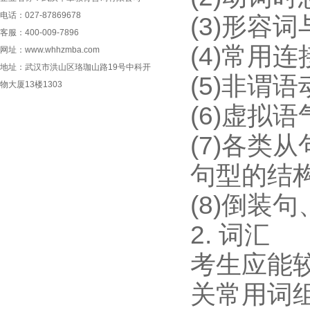
电话：027-87869678
(3)形容
客服：400-009-7896
(4)常用
网址：www.whhzmba.com
地址：武汉市洪山区珞珈山路19号中科开
(5)非谓
物大厦13楼1303
(6)虚拟
(7)各类
句型的结构
(8)倒装
2. 词汇
考生应能较
关常用词